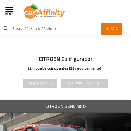
search
BUSCA
CITROEN Configurador
22 modelos coincidentes (284 equipamiento)
chevron_right
MOSTRAR FILTROS
ORDENAR POR
CITROEN BERLINGO