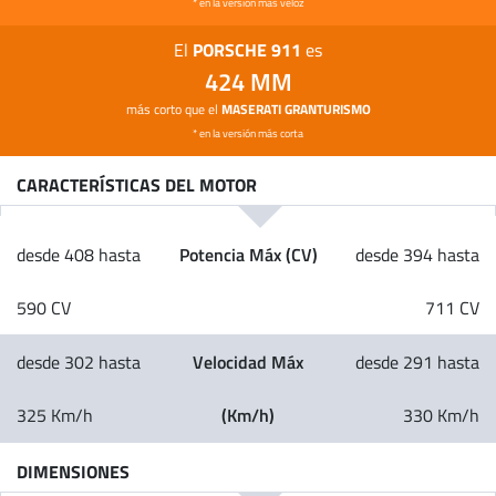
* en la versión más veloz
PORSCHE 911
El
es
424 MM
más corto que el
MASERATI GRANTURISMO
* en la versión más corta
CARACTERÍSTICAS DEL MOTOR
Potencia Máx (CV)
desde 408 hasta
desde 394 hasta
590 CV
711 CV
Velocidad Máx
desde 302 hasta
desde 291 hasta
(Km/h)
325 Km/h
330 Km/h
DIMENSIONES