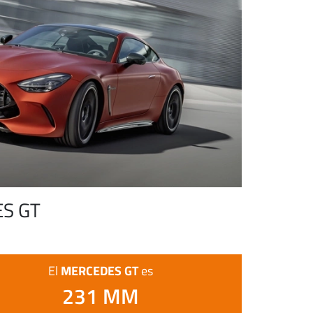
S GT
MERCEDES GT
El
es
231 MM