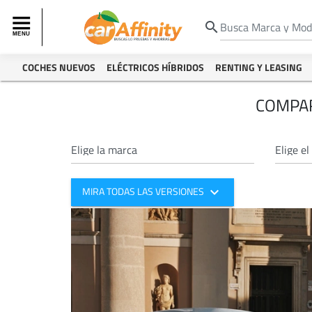
search
COCHES NUEVOS
ELÉCTRICOS HÍBRIDOS
RENTING Y LEASING
COMPAR
expand_more
MIRA TODAS LAS VERSIONES