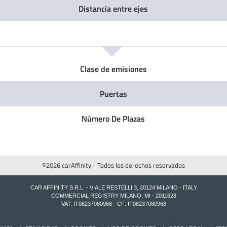
Distancia entre ejes
Clase de emisiones
Puertas
Número De Plazas
©2026 carAffinity - Todos los derechos reservados
CAR AFFINITY S.R.L. - VIALE RESTELLI 3, 20124 MILANO - ITALY
COMMERCIAL REGISTRY MILANO, MI - 2011628
VAT: IT08237080968 - CF: IT08237080968