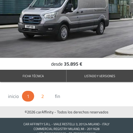
35.895 €
desde
FICHA TÉCNICA
LISTADO Y VERSIONES
inicio
1
(Actual)
2
fin
©2026 carAffinity - Todos los derechos reservados
CAR AFFINITY S.R.L. - VIALE RESTELLI 3, 20124 MILANO - ITALY
COMMERCIAL REGISTRY MILANO, MI - 2011628