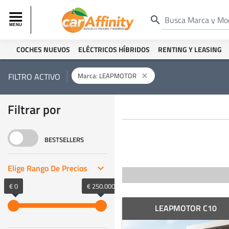
search
COCHES NUEVOS
ELÉCTRICOS HÍBRIDOS
RENTING Y LEASING
Marca: LEAPMOTOR
FILTRO ACTIVO
close
Filtrar por
BESTSELLERS
Elige Rango De Precios
keyboard_arrow_right
€ 0
€ 250.000
LEAPMOTOR C10