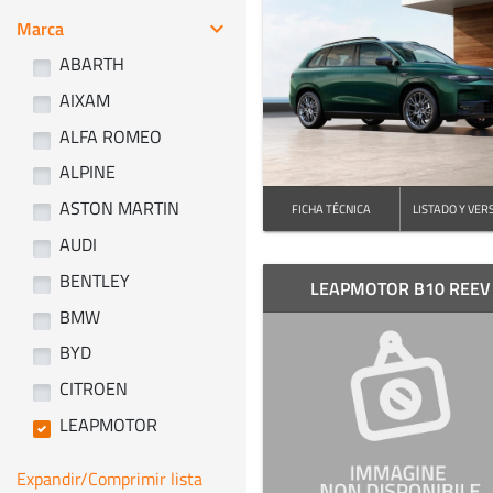
Marca
keyboard_arrow_right
ABARTH
AIXAM
ALFA ROMEO
ALPINE
ASTON MARTIN
FICHA TÉCNICA
LISTADO Y VER
AUDI
BENTLEY
LEAPMOTOR B10 REEV
BMW
BYD
CITROEN
LEAPMOTOR
Expandir/Comprimir lista