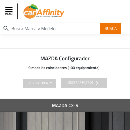
search
BUSCA
MAZDA Configurador
9 modelos coincidentes (100 equipamiento)
chevron_right
MOSTRAR FILTROS
ORDENAR POR
MAZDA CX-5