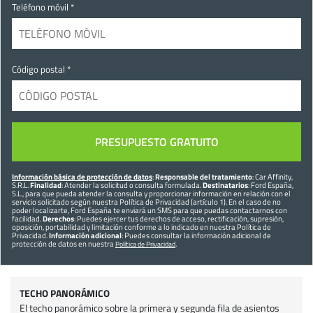
Teléfono móvil *
Código postal *
Información básica de protección de datos
:
Responsable del tratamiento
: Car Affinity,
S.R.L.
Finalidad
: Atender la solicitud o consulta formulada.
Destinatarios
: Ford España,
S.L., para que pueda atender la consulta y proporcionar información en relación con el
servicio solicitado según nuestra Política de Privacidad (artículo 1). En el caso de no
poder localizarte, Ford España te enviará un SMS para que puedas contactarnos con
facilidad.
Derechos
: Puedes ejercer tus derechos de acceso, rectificación, supresión,
oposición, portabilidad y limitación conforme a lo indicado en nuestra Política de
Privacidad.
Información adicional
: Puedes consultar la información adicional de
protección de datos en nuestra
.
Política de Privacidad
TECHO PANORÁMICO
El techo panorámico sobre la primera y segunda fila de asientos