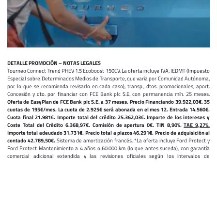
DETALLE PROMOCIÓN – NOTAS LEGALES
Tourneo Connect Trend PHEV 1.5 Ecoboost 150CV. La oferta incluye IVA, IEDMT (Impuesto
Especial sobre Determinados Medios de Transporte, que varía por Comunidad Autónoma,
por lo que se recomienda revisarlo en cada caso), transp., dtos. promocionales, aport.
Concesión y dto. por financiar con FCE Bank plc S.E. con permanencia mín. 25 meses.
Oferta de EasyPlan de FCE Bank plc S.E. a 37 meses. Precio Financiando 39.922,03€. 35
cuotas de 195€/mes. La cuota de 2.925€ será abonada en el mes 12. Entrada 14.560€.
Cuota final 21.981€. Importe total del crédito 25.362,03€. Importe de los intereses y
Coste Total del Crédito 6.368,97€. Comisión de apertura 0€. TIN 8,90%.
TAE 9,27%.
Importe total adeudado 31.731€. Precio total a plazos 46.291€. Precio de adquisición al
contado 42.789,50€.
Sistema de amortización francés. *La oferta incluye Ford Protect y
Ford Protect Mantenimiento a 4 años o 60.000 km (lo que antes suceda), con garantía
comercial adicional extendida y las revisiones oficiales según los intervalos de
mantenimiento pautados por Ford, sujeto a los términos y condiciones aplicables al
contrato ofrecido por Ford España, S.L. Operación sujeta a valoración crediticia. Oferta
aplicable a unidades pedidas en el mes. La versión visualizada del vehículo puede no
coincidir con la ofertada. Válido en Pen. y Bal. hasta el 31/08/2026. No compatible con
otros dtos.
La financiación está diseñada en previsión de la recepción de la ayuda del Programa
Auto+ por el cliente. Consta de cuotas mensuales regulares, con una cuota irregular más