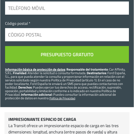
Código postal *
Información básica de protección de datos
:
Responsable del tratamiento
: Car Affinity,
S.R.L.
Finalidad
: Atender la solicitud o consulta formulada.
Destinatarios
: Ford España,
S.L., para que pueda atender la consulta y proporcionar información en relación con el
servicio solicitado según nuestra Política de Privacidad (artículo 1). En el caso de no
poder localizarte, Ford España te enviará un SMS para que puedas contactarnos con
facilidad.
Derechos
: Puedes ejercer tus derechos de acceso, rectificación, supresión,
oposición, portabilidad y limitación conforme a lo indicado en nuestra Política de
Privacidad.
Información adicional
: Puedes consultar la información adicional de
protección de datos en nuestra
.
Política de Privacidad
IMPRESIONANTE ESPACIO DE CARGA
La Transit ofrece un impresionante espacio de carga en las tres
dimensiones: longitud, anchura (entre pasos de rueda) y altura