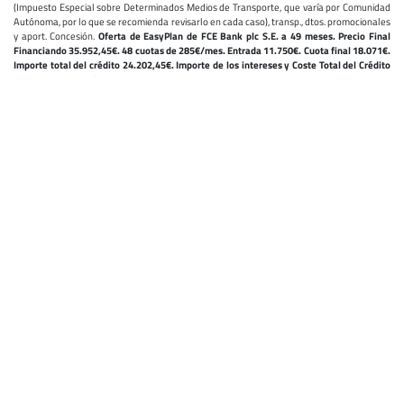
(Impuesto Especial sobre Determinados Medios de Transporte, que varía por Comunidad
Autónoma, por lo que se recomienda revisarlo en cada caso), transp., dtos. promocionales
y aport. Concesión.
Oferta de EasyPlan de FCE Bank plc S.E. a 49 meses. Precio Final
Financiando 35.952,45€. 48 cuotas de 285€/mes. Entrada 11.750€. Cuota final 18.071€.
Importe total del crédito 24.202,45€. Importe de los intereses y Coste Total del Crédito
7.548,53€. Comisión de apertura 0€. TIN 8,70%.
TAE 9,06%
. Importe total adeudado
31.751€. Precio total a plazos 43.501€. Precio de adquisición al contado 35.952,45€.
Sistema de amortización francés. Operación sujeta a valoración crediticia. Oferta
aplicable a unidades pedidas en el mes. La versión visualizada del vehículo puede no
coincidir con la ofertada. Válido en Pen. y Bal. hasta 31/08/2026. No compatible con otros
dtos.
Gama Ford Transit 2 Toneladas sin opciones: Consumo WLTP Ciclo Mixto de 8,3 a 10,7
l/100km. Emisiones de CO2 WLTP de 217 a 282 g/km, medidas conforme a la normativa
vigente. Las emisiones de CO2 pueden variar en función del equipamiento seleccionado
©2026 carAffinity - Todos los derechos reservados
CAR AFFINITY S.R.L. - VIALE RESTELLI 3, 20124 MILANO - ITALY
COMMERCIAL REGISTRY MILANO, MI - 2011628
VAT: IT08237080968 - CF: IT08237080968
NUEVO MAPA
PRIVACIDAD
COOKIES
USO DE COOKIES
AVISO LEGAL
ISO/IEC 27001