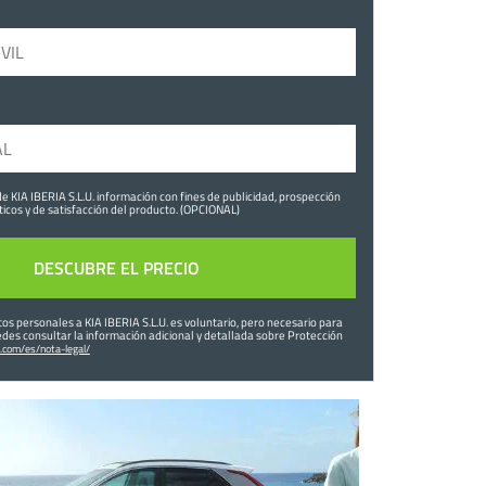
de KIA IBERIA S.L.U. información con fines de publicidad, prospección
ticos y de satisfacción del producto. (OPCIONAL)
os personales a KIA IBERIA S.L.U. es voluntario, pero necesario para
edes consultar la información adicional y detallada sobre Protección
.com/es/nota-legal/