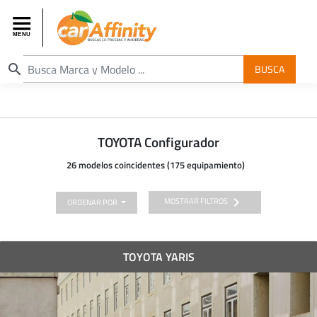
search
BUSCA
TOYOTA Configurador
26 modelos coincidentes (175 equipamiento)
chevron_right
MOSTRAR FILTROS
ORDENAR POR
TOYOTA YARIS