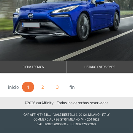
FICHA TÉCNICA
LISTADO Y VERSIONES
inicio
1
(Actual)
2
3
fin
©2026 carAffinity - Todos los derechos reservados
CAR AFFINITY S.R.L. - VIALE RESTELLI 3, 20124 MILANO - ITALY
COMMERCIAL REGISTRY MILANO, MI - 2011628
VAT: IT08237080968 - CF: IT08237080968