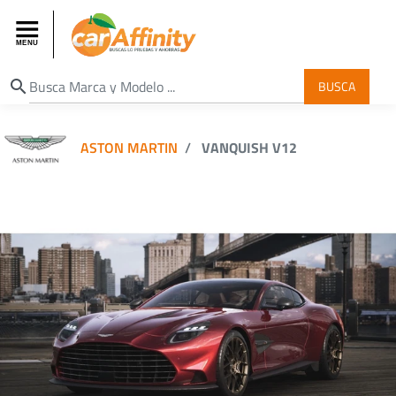
search
BUSCA
ASTON MARTIN
VANQUISH V12